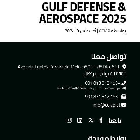
GULF DEFENSE &
AEROSPACE 2025
بواسطة
CCIAP
|
أغسطس 9, 2024
تواصل معنا
Avenida Fontes Pereira de Melo, nº 91 – 8º Dto. 611-
0501 لشبونة، البرتغال
+153 312 813 001
(السعر المعتمد للاتصال على شبكة الهاتف الثابت)
+153 312 831 901
info@cciap.pt
تابعنا
روابط مفيدة