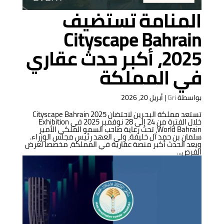
المنامة تستضيف
Cityscape Bahrain
2025، أكبر حدث عقاري
في المملكة
بواسطة
Gri
|
أبريل 20, 2026
تستعد مملكة البحرين لاحتضان Cityscape Bahrain 2025
خلال الفترة من 24 إلى 28 نوفمبر 2025 في Exhibition
World Bahrain، تحت رعاية صاحب السمو الملكي الأمير
سلمان بن حمد آل خليفة، ولي العهد رئيس مجلس الوزراء.
ويعد الحدث أكبر منصة عقارية في المملكة، مخصصا لعرض
الفرص...