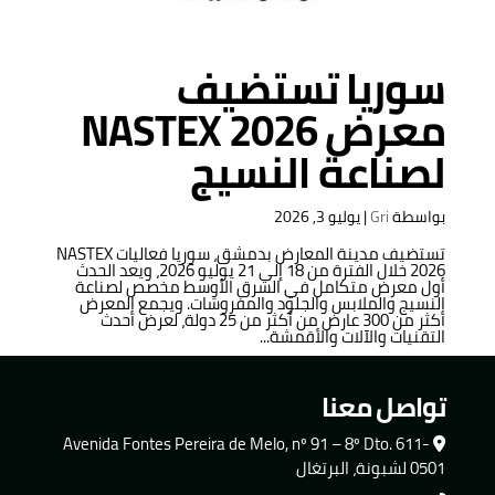
سوريا تستضيف
معرض NASTEX 2026
لصناعة النسيج
بواسطة
Gri
|
يوليو 3, 2026
تستضيف مدينة المعارض بدمشق، سوريا فعاليات NASTEX
2026 خلال الفترة من 18 إلى 21 يوليو 2026، ويعد الحدث
أول معرض متكامل في الشرق الأوسط مخصص لصناعة
النسيج والملابس والجلود والمفروشات. ويجمع المعرض
أكثر من 300 عارض من أكثر من 25 دولة، لعرض أحدث
التقنيات والآلات والأقمشة...
تواصل معنا
Avenida Fontes Pereira de Melo, nº 91 – 8º Dto. 611-
0501 لشبونة، البرتغال