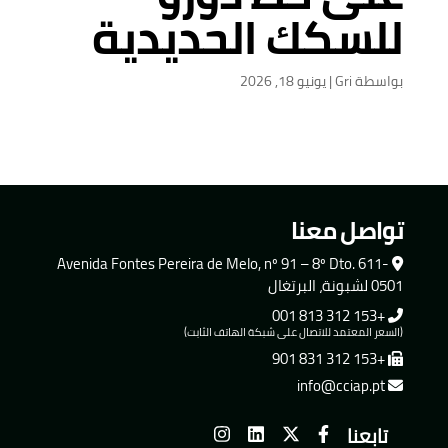
للسكك الحديدية
بواسطة
Gri
|
يونيو 18, 2026
تواصل معنا
Avenida Fontes Pereira de Melo, nº 91 – 8º Dto. 611-
0501 لشبونة، البرتغال
+153 312 813 001
(السعر المعتمد للاتصال على شبكة الهاتف الثابت)
+153 312 831 901
info@cciap.pt
تابعنا