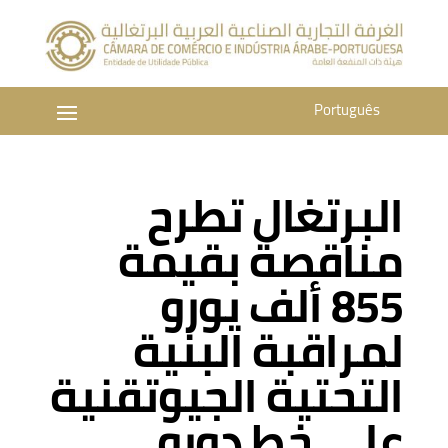
Português
البرتغال تطرح
مناقصة بقيمة
855 ألف يورو
لمراقبة البنية
التحتية الجيوتقنية
على خط دورو