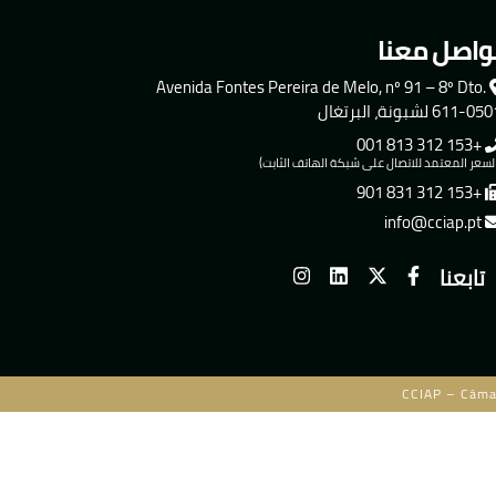
واصل معنا
Avenida Fontes Pereira de Melo, nº 91 – 8º Dto.
611-0 لشبونة، البرتغال
+153 312 813 001
لسعر المعتمد للاتصال على شبكة الهاتف الثابت)
+153 312 831 901
info@cciap.pt
تابعنا
CCIAP – Câma