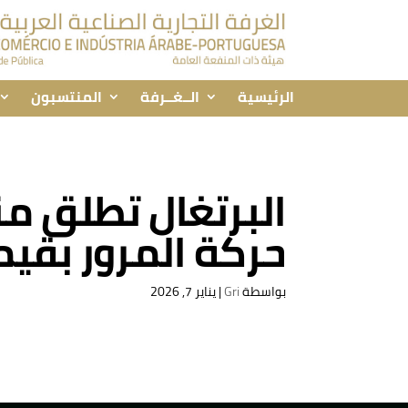
الرئيسية
الــغــرفة
المنتسبون
البرتغال تطلق م
حركة المرور بقيمة 247 ألف 
بواسطة
Gri
|
يناير 7, 2026