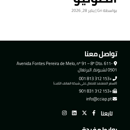
بواسطة
Gri
|
يناير 28, 2026
تواصل معنا
Avenida Fontes Pereira de Melo, nº 91 – 8º Dto. 611-
0501 لشبونة، البرتغال
+153 312 813 001
(السعر المعتمد للاتصال على شبكة الهاتف الثابت)
+153 312 831 901
info@cciap.pt
تابعنا
روابط مفيدة