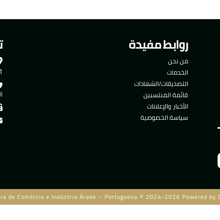
روابط مفيدة
ت
من نحن
501
الخدمات
التصديقات/الشهادات
قائمة المنتسبين
(ا
الأخبار والإعلانات
سياسة الخصوصية
ra de Comércio e Indústria Árabe – Portuguesa © 2024-2026 Powered by