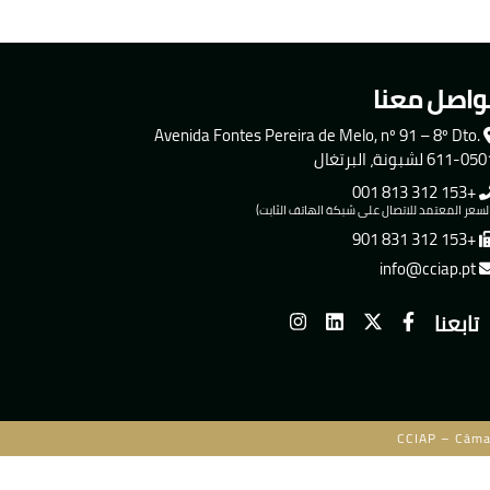
واصل معنا
Avenida Fontes Pereira de Melo, nº 91 – 8º Dto.
611-0 لشبونة، البرتغال
+153 312 813 001
لسعر المعتمد للاتصال على شبكة الهاتف الثابت)
+153 312 831 901
info@cciap.pt
تابعنا
CCIAP – Câma