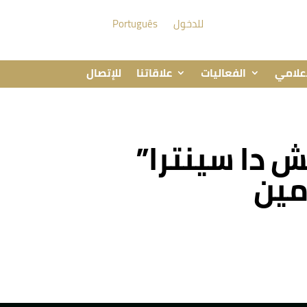
للدخول
Português
إعلامي
الفعاليات
علاقاتنا
للإتصال
: شركة “باركش دا سينترا”