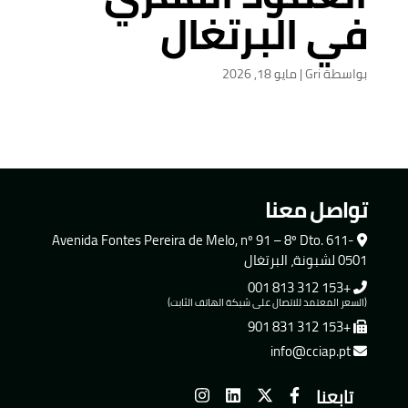
في البرتغال
بواسطة
Gri
|
مايو 18, 2026
تواصل معنا
Avenida Fontes Pereira de Melo, nº 91 – 8º Dto. 611-
0501 لشبونة، البرتغال
+153 312 813 001
(السعر المعتمد للاتصال على شبكة الهاتف الثابت)
+153 312 831 901
info@cciap.pt
تابعنا