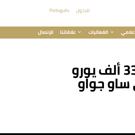
للدخول
Português
إعلامي
الفعاليات
علاقاتنا
للإتصال
المناقصة رقم 346213-2026: استثمار بـ336 ألف يورو
 ساو جواو