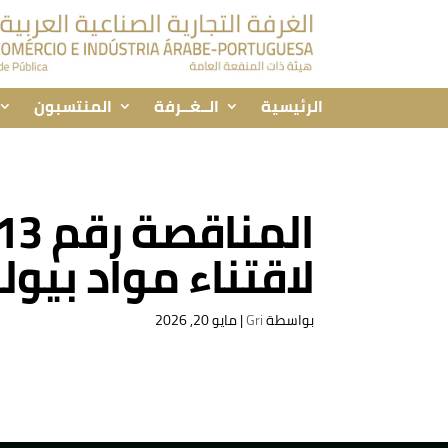
الرئيسية
الــغــرفة
المنتسبون
لاقتناء مواد بي
بواسطة
Gri
|
مايو 20, 2026