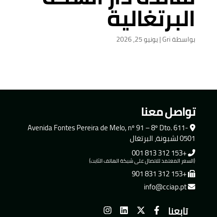
البرتغالية
بواسطة
Gri
|
يونيو 25, 2026
تواصل معنا
Avenida Fontes Pereira de Melo, nº 91 – 8º Dto. 611-
0501 لشبونة، البرتغال
+153 312 813 001
(السعر المعتمد للاتصال على شبكة الهاتف الثابت)
+153 312 831 901
info@cciap.pt
تابعنا