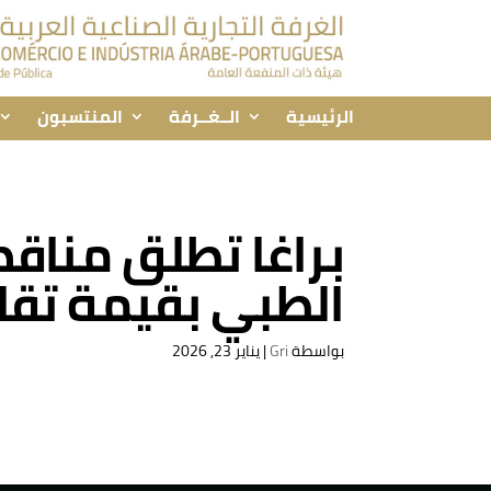
الرئيسية
الــغــرفة
المنتسبون
براغا تطلق مناقصة
الطبي بقيمة تقا
بواسطة
Gri
|
يناير 23, 2026