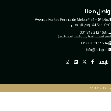
واصل معنا
Avenida Fontes Pereira de Melo, nº 91 – 8º Dto.
611-0 لشبونة، البرتغال
+153 312 813 001
لسعر المعتمد للاتصال على شبكة الهاتف الثابت)
+153 312 831 901
info@cciap.pt
تابعنا
CCIAP – Câma