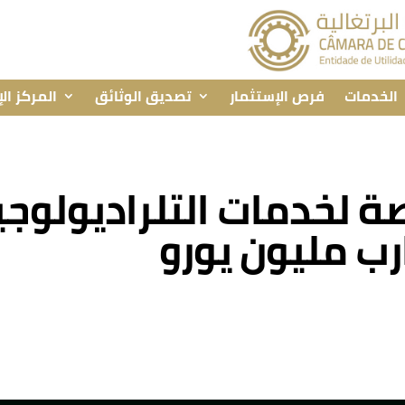
الخدمات
فرص الإستثمار
تصديق الوثائق
المركز ال
 لخدمات التلراديولوجيا 
رب مليون يورو