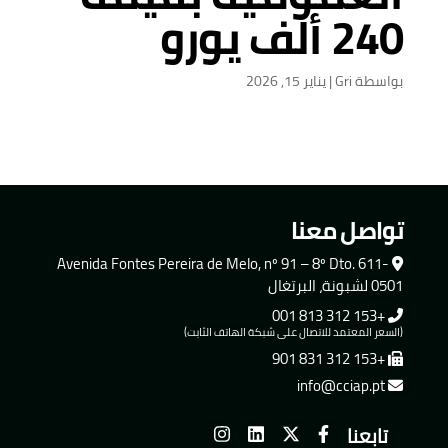
240 ألف يورو
بواسطة
Gri
|
يناير 15, 2026
تواصل معنا
Avenida Fontes Pereira de Melo, nº 91 – 8º Dto. 611-
0501 لشبونة، البرتغال
+153 312 813 001
(السعر المعتمد للاتصال على شبكة الهاتف الثابت)
+153 312 831 901
info@cciap.pt
تابعنا