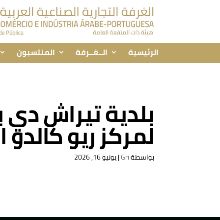
الرئيسية
الــغــرفة
المنتسبون
بلدية تيراش دي ب
لمركز ريو كالدو البحري
بواسطة
Gri
|
يونيو 16, 2026