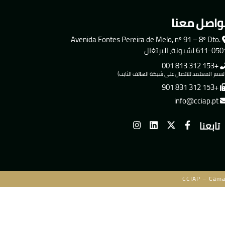
واصل معنا
Avenida Fontes Pereira de Melo, nº 91 – 8º Dto.
611-0 لشبونة، البرتغال
+153 312 813 001
لسعر المعتمد للاتصال على شبكة الهاتف الثابت)
+153 312 831 901
info@cciap.pt
تابعنا
CCIAP – Câma