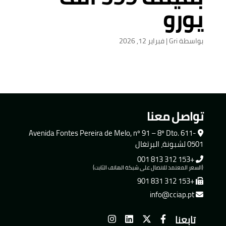
يورو
بواسطة
Gri
|
فبراير 12, 2026
تواصل معنا
Avenida Fontes Pereira de Melo, nº 91 – 8º Dto. 611-
0501 لشبونة، البرتغال
+153 312 813 001
(السعر المعتمد للاتصال على شبكة الهاتف الثابت)
+153 312 831 901
info@cciap.pt
تابعنا