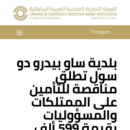
Português
بلدية ساو بيدرو دو
سول تطلق
مناقصة للتأمين
على الممتلكات
والمسؤوليات
بقيمة 599 ألف