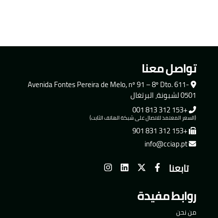
تواصل معنا
Avenida Fontes Pereira de Melo, nº 91 – 8º Dto. 611-
0501 لشبونة، البرتغال
+153 312 813 001
(السعر المعتمد للاتصال على شبكة الهاتف الثابت)
+153 312 831 901
info@cciap.pt
تابعنا
روابط مفيدة
من نحن