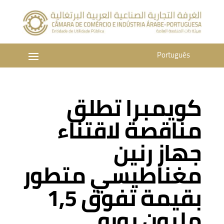
Português
كويمبرا تطلق
مناقصة لاقتناء
جهاز رنين
مغناطيسي متطور
بقيمة تفوق 1,5
مليون يورو