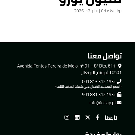
بواسطة
Gri
|
يناير 12, 2026
تواصل معنا
Avenida Fontes Pereira de Melo, nº 91 – 8º Dto. 611-
0501 لشبونة، البرتغال
+153 312 813 001
(السعر المعتمد للاتصال على شبكة الهاتف الثابت)
+153 312 831 901
info@cciap.pt
تابعنا
روابط مفيدة