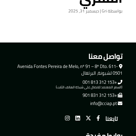
بواسطة
Gri
|
ديسمبر 31, 2025
تواصل معنا
Avenida Fontes Pereira de Melo, nº 91 – 8º Dto. 611-
0501 لشبونة، البرتغال
+153 312 813 001
(السعر المعتمد للاتصال على شبكة الهاتف الثابت)
+153 312 831 901
info@cciap.pt
تابعنا
روابط مفيدة