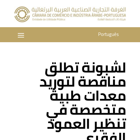
Português
لشبونة تطلق
مناقصة لتوريد
معدات طبية
متخصصة في
تنظير العمود
الفقري