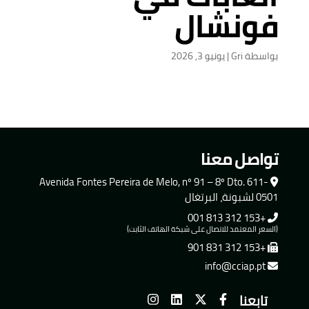
فونشال
بواسطة
Gri
|
يونيو 3, 2026
تواصل معنا
Avenida Fontes Pereira de Melo, nº 91 – 8º Dto. 611-
0501 لشبونة، البرتغال
+153 312 813 001
(السعر المعتمد للاتصال على شبكة الهاتف الثابت)
+153 312 831 901
info@cciap.pt
تابعنا