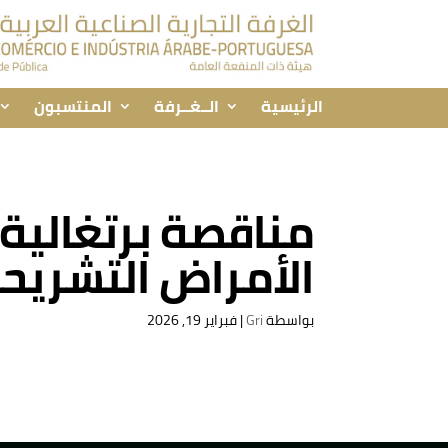
الرئيسية
الــغــرفة
المنتسبون
مناقصة برتغالية
الأمراض التشريح
بواسطة
Gri
|
فبراير 19, 2026