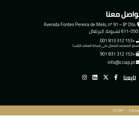
واصل معنا
Avenida Fontes Pereira de Melo, nº 91 – 8º Dto.
611-0 لشبونة، البرتغال
+153 312 813 001
لسعر المعتمد للاتصال على شبكة الهاتف الثابت)
+153 312 831 901
info@cciap.pt
تابعنا
CCIAP – Câma