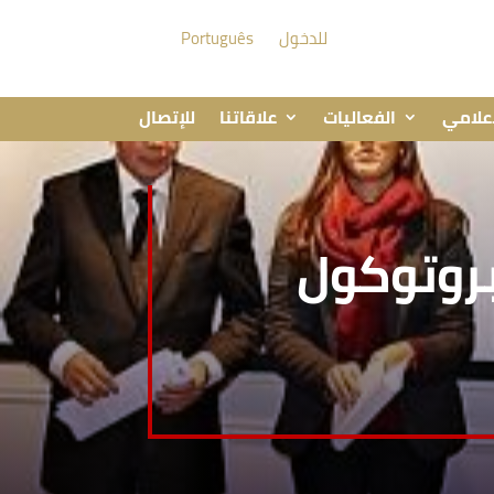
للدخول
Português
إعلامي
الفعاليات
علاقاتنا
للإتصال
بروتوكول