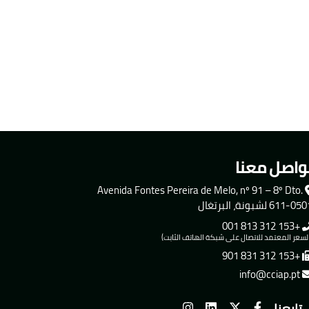
واصل معنا
Avenida Fontes Pereira de Melo, nº 91 – 8º Dto.
611-0 لشبونة، البرتغال
+153 312 813 001
لسعر المعتمد للاتصال على شبكة الهاتف الثابت)
+153 312 831 901
info@cciap.pt
تابعنا