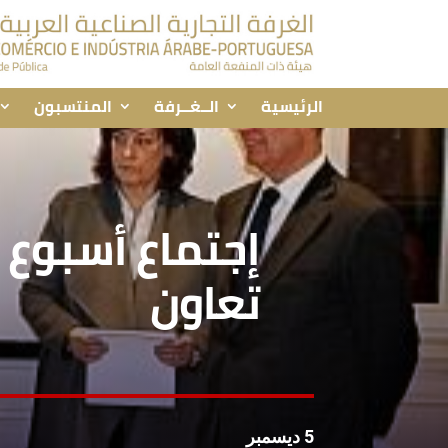
الرئيسية
الــغــرفة
المنتسبون
إجتماع أسبوع 
تعاون
5 ديسمبر