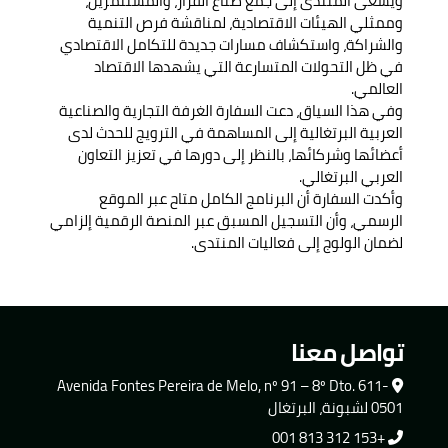
ويسعى المنتدى إلى جمع صناع القرار، والمستثمرين،
وممثلي الهيئات الاقتصادية، لمناقشة فرص التنمية
والشراكة، واستكشاف مسارات جديدة للتكامل الاقتصادي
في ظل التحولات المتسارعة التي يشهدها الاقتصاد
العالمي.
وفي هذا السياق، دعت السفارة الغرفة التجارية والصناعية
العربية البرتغالية إلى المساهمة في الترويج للحدث لدى
أعضائها وشركائها، بالنظر إلى دورها في تعزيز التعاون
العربي البرتغالي.
وأكدت السفارة أن البرنامج الكامل متاح عبر الموقع
الرسمي، وأن التسجيل المسبق عبر المنصة الرقمية إلزامي
لضمان الولوج إلى فعاليات المنتدى.
تواصل معنا
Avenida Fontes Pereira de Melo, nº 91 – 8º Dto. 611-
0501 لشبونة، البرتغال
+153 312 813 001