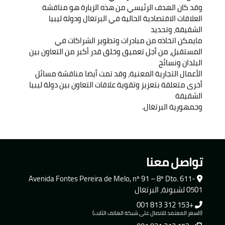
وقد كان الهدف الرئيسي من هذه الزيارة هو مناقشة
العلاقات الاقتصادية الحالية في البرتغال ودولة ليبيا
الشقيقة، وتحديد
مايمكن اتخاذه من مبادرات وتطوير الشراكات في
المستقبل، من أجل تعميق وخلق قدر أكبر من التعاون بين
البلدان ونسائج
الأعمال التجارية المعنية، وقد تمت أيضا مناقشة مسائل
أخرى متعلقة بتعزيز وتقوية علاقات التعاون بين دولة ليبيا
الشقيقة
وجمهورية البرتغال.
تواصل معنا
Avenida Fontes Pereira de Melo, nº 91 – 8º Dto. 611-
0501 لشبونة، البرتغال
+153 312 813 001
(السعر المعتمد للاتصال على شبكة الهاتف الثابت)