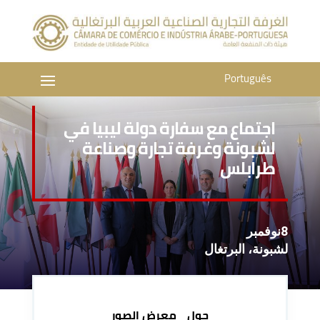
Português
اجتماع مع سفارة دولة ليبيا في
لشبونة وغرفة تجارة وصناعة
طرابلس
8نوفمبر
لشبونة، البرتغال
حول
معرض الصور