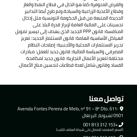
والفرص المتوفرة كما هو الحال في قطاع النفط والغاز
وقطاع الأغذية الزراعية والسياحة.وتم طرح أيضا التدابير
الجديدة المتبعة من قبل الحكومة التونسية مثل إدخال
تحسينات على المالية العامة لإبراز قدرة البلد على
المنافسة؛ قانون PPP الجديد الذي يهدف إلى تيسير تمويل
الهياكل الأساسية الهامة؛ قانون الاستثمار الجديد؛ تعزيز
تحرير الاستثمارات المحلية والأجنبية؛ إصلاحات النظام
المصرفي والسياسة المالية؛ قانون جديد للعمل؛ مبادرات
مختلفة لتعزيز الأعمال التجارية؛ قانون جديد لمكافحة
الفساد وقانون شامل لعدة قطاعات لتحسين مناخ الأعمال.
تواصل معنا
Avenida Fontes Pereira de Melo, nº 91 – 8º Dto. 611-
0501 لشبونة، البرتغال
+153 312 813 001
(السعر المعتمد للاتصال على شبكة الهاتف الثابت)