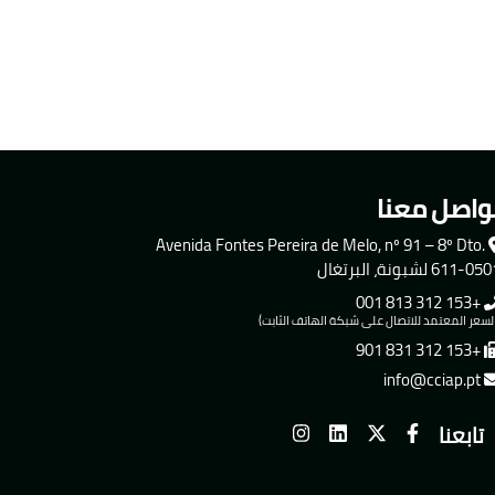
واصل معنا
Avenida Fontes Pereira de Melo, nº 91 – 8º Dto.
611-0 لشبونة، البرتغال
+153 312 813 001
لسعر المعتمد للاتصال على شبكة الهاتف الثابت)
+153 312 831 901
info@cciap.pt
تابعنا