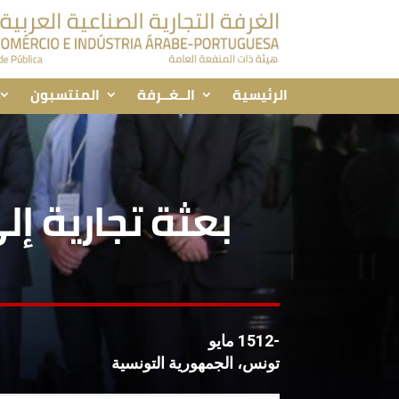
الرئيسية
الــغــرفة
المنتسبون
بعثة تجارية إ
-1512 مايو
تونس، الجمهورية التونسية