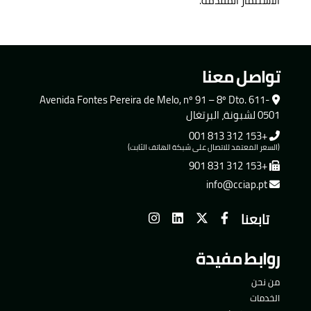
الاستثمار المقدمة.
تواصل معنا
Avenida Fontes Pereira de Melo, nº 91 – 8º Dto. 611-
0501 لشبونة، البرتغال
+153 312 813 001
(السعر المعتمد للاتصال على شبكة الهاتف الثابت)
+153 312 831 901
info@cciap.pt
تابعنا
روابط مفيدة
من نحن
الخدمات