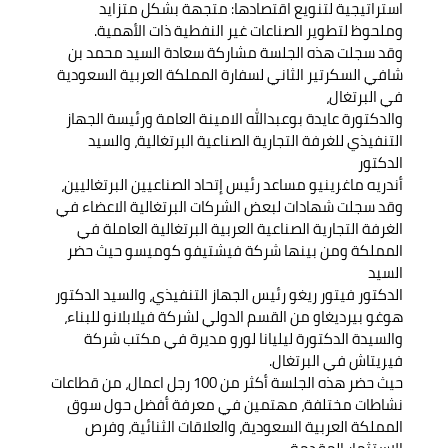
استراتيجية لتنويع اقتصادها: متجهة بشكل متزايد
وملحوظ لتطوير الصناعات غير النفطية ذات الأهمية.
وقد سجلت هذه الجلسة مشاركة سعادة السيد محمد بن
شافي السكرتير الثاني لسفارة المملكة العربية السعودية
في البرتغال،
والدكتورة عايدة بوعبدالله الامينة العامة ورئيسة الجهاز
التنفيذي للغرفة التجارية الصناعية البرتغالية، والسيد
الدكتور
أندريه ماغرينيو مساعد رئيس إتحاد الصناعيين البرتغاليين،
وقد سجلت شهادات لبعض الشركات البرتغالية الاعضاء في
الغرفة التجارية الصناعية العربية البرتغالية العاملة في
المملكة ومن بينها شركة فيشتيفو كوميسو حيث حضر
السيد
الدكتور فيتور ريغو رئيس الجهاز التنفيذي، والسيد الدكتور
هوغو بيرديغاو من القسم الدولي لشركة فيلابلانو للبناء،
والسيدة الدكتورة ليليانا لورو مديرة في مكتب شركة
فيريتاش في البرتغال.
حيث حضر هذه الجلسة أكثر من 100 رجل اعمال، من قطاعات
نشاطات مختلفة، مهتمين في معرفة أفضل حول سوق
المملكة العربية السعودية، والعلاقات الثنائية، وفرص