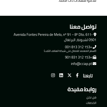
قدموا شهادات ذات الصلة.
تواصل معنا
Avenida Fontes Pereira de Melo, nº 91 – 8º Dto. 611-
0501 لشبونة، البرتغال
+153 312 813 001
(السعر المعتمد للاتصال على شبكة الهاتف الثابت)
+153 312 831 901
info@cciap.pt
تابعنا
روابط مفيدة
من نحن
الخدمات