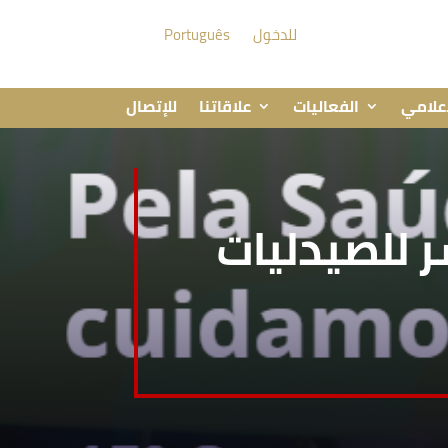
للدخول
Português
إعلامي
الفعاليات
علاقاتنا
للإتصال
 للصيدليات