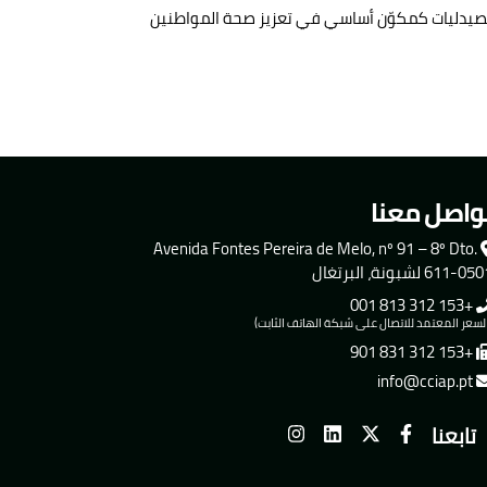
كدا دور الصيدليات كمكوّن أساسي في تعزيز صحة المواطنين
واصل معنا
Avenida Fontes Pereira de Melo, nº 91 – 8º Dto.
611-0 لشبونة، البرتغال
+153 312 813 001
لسعر المعتمد للاتصال على شبكة الهاتف الثابت)
+153 312 831 901
info@cciap.pt
تابعنا