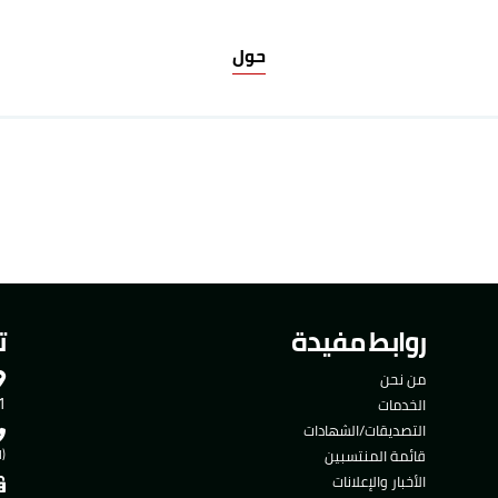
حول
روابط مفيدة
ت
من نحن
501
الخدمات
التصديقات/الشهادات
قائمة المنتسبين
(ا
الأخبار والإعلانات