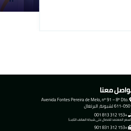
واصل معنا
Avenida Fontes Pereira de Melo, nº 91 – 8º Dto.
611-0 لشبونة، البرتغال
+153 312 813 001
لسعر المعتمد للاتصال على شبكة الهاتف الثابت)
+153 312 831 901