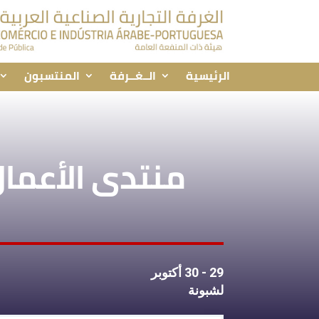
الرئيسية
الــغــرفة
المنتسبون
منتدى الأعمال
29 - 30 أكتوبر
لشبونة