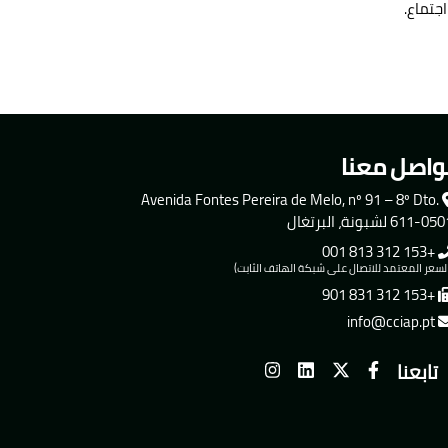
واصل معنا
Avenida Fontes Pereira de Melo, nº 91 – 8º Dto.
611-0 لشبونة، البرتغال
+153 312 813 001
لسعر المعتمد للاتصال على شبكة الهاتف الثابت)
+153 312 831 901
info@cciap.pt
تابعنا