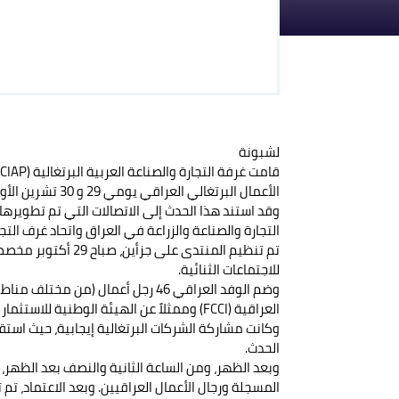
لشبونة
قامت غرفة التجارة والصناعة العربية البرتغالية (CCIAP) بالتعاون مع اتحاد غرف التجارة العراقية بإعداد وتنظيم منتدى
الأعمال البرتغالي العراقي يومي 29 و 30 تشرين الأول (أكتوبر) 2014 في لشبونة.
وقد استند هذا الحدث إلى الاتصالات التي تم تطويرها خلال المنتدى الأول ف
التجارة والصناعة والزراعة في العراق واتحاد غرف التجا
تم تنظيم المنتدى على جزأين، صباح 29 أكتوبر مخصص للمؤتمر، وبعد ظهر ذلك اليوم وصباح 30 أكتوبر مخصصين
للاجتماعات الثنائية.
وضم الوفد العراقي 46 رجل أعمال (من مختلف مناطق العراق و18 قطاعاً مختلفاً)، وممثلاً عن اتحاد غرف التجارة
العراقية (FCCI) وممثلاً عن الهيئة الوطنية للاستثمار العراقية.
وكانت مشاركة الشركات البرتغالية إيجابية، حيث استقبلت غرفة التجا
الحدث.
وبعد الظهر، ومن الساعة الثانية والنصف بعد الظهر، 
المسجلة ورجال الأعمال العراقيين. وبعد الاعتماد، ت