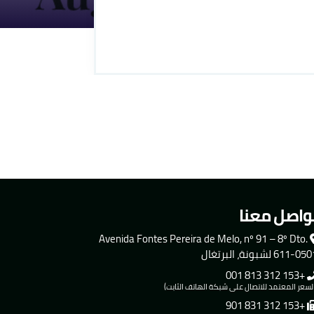
واصل معنا
Avenida Fontes Pereira de Melo, nº 91 – 8º Dto.
611-0 لشبونة، البرتغال
+153 312 813 001
لسعر المعتمد للاتصال على شبكة الهاتف الثابت)
+153 312 831 901