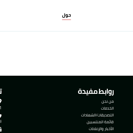
حول
روابط مفيدة
ت
من نحن
501
الخدمات
التصديقات/الشهادات
قائمة المنتسبين
(ا
الأخبار والإعلانات