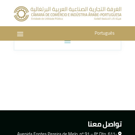
Português
تواصل معنا
Avenida Fontes Pereira de Melo, nº 91 – 8º Dto. 611-