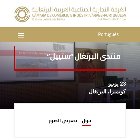
Português
منتدى البرتغال “ستييل”
23 يونيو
كويمبرا، البرتغال
حول
معرض الصور