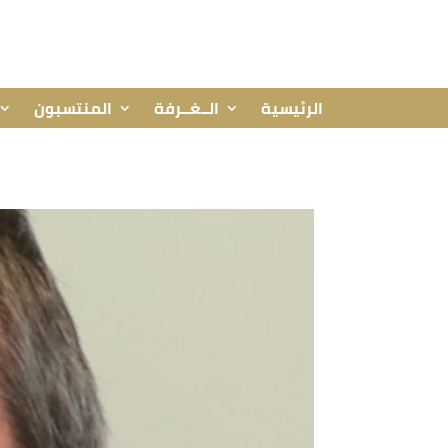
الرئيسية
الــغــرفة
المنتسبون