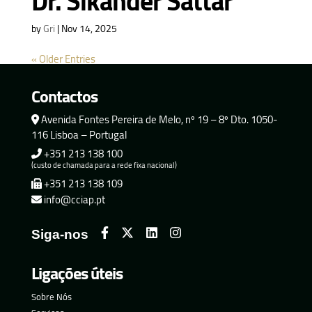
Dr. Sikander Sattar
by
Gri
|
Nov 14, 2025
« Older Entries
Contactos
Avenida Fontes Pereira de Melo, nº 19 – 8º Dto. 1050-
116 Lisboa – Portugal
+351 213 138 100
(custo de chamada para a rede fixa nacional)
+351 213 138 109
info@cciap.pt
Siga-nos
Ligações úteis
Sobre Nós