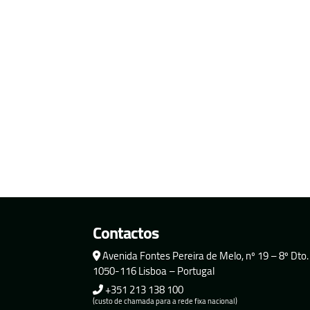
Contactos
Avenida Fontes Pereira de Melo, nº 19 – 8º Dto.
1050-116 Lisboa – Portugal
+351 213 138 100
(custo de chamada para a rede fixa nacional)