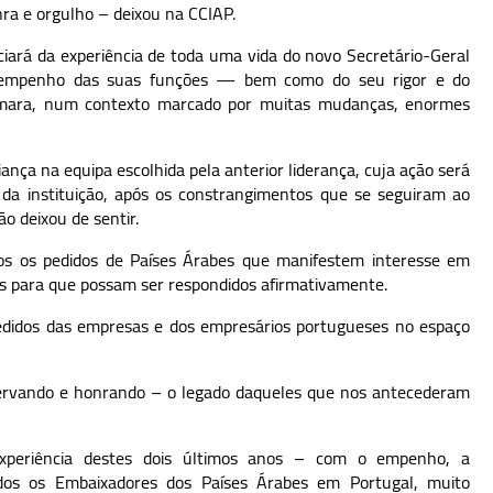
ra e orgulho – deixou na CCIAP.
ciará da experiência de toda uma vida do novo Secretário-Geral
empenho das suas funções — bem como do seu rigor e do
âmara, num contexto marcado por muitas mudanças, enormes
nça na equipa escolhida pela anterior liderança, cuja ação será
ra da instituição, após os constrangimentos que se seguiram ao
o deixou de sentir.
s os pedidos de Países Árabes que manifestem interesse em
s para que possam ser respondidos afirmativamente.
edidos das empresas e dos empresários portugueses no espaço
ervando e honrando – o legado daqueles que nos antecederam
xperiência destes dois últimos anos – com o empenho, a
odos os Embaixadores dos Países Árabes em Portugal, muito