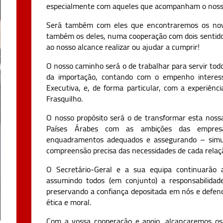
especialmente com aqueles que acompanham o nosso
Será também com eles que encontraremos os no
também os deles, numa cooperação com dois sentidos
ao nosso alcance realizar ou ajudar a cumprir!
O nosso caminho será o de trabalhar para servir to
da importação, contando com o empenho intere
Executiva, e, de forma particular, com a experiênc
Frasquilho.
O nosso propósito será o de transformar esta nossa
Países Árabes com as ambições das empresas 
enquadramentos adequados e assegurando – simult
compreensão precisa das necessidades de cada relaç
O Secretário-Geral e a sua equipa continuarão
assumindo todos (em conjunto) a responsabilida
preservando a confiança depositada em nós e defend
ética e moral.
Com a vossa cooperação e apoio, alcançaremos os 