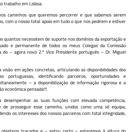
 trabalho em Lisboa.
vos caminhos que queremos percorrer e que sabemos serem
, com o nosso total apoio em tudo o que nos pedirem e estiver
dos quantos necessitem de suporte nos domínios da exportação e
ssado e permanente de todos os meus Colegas da Comissão
ia do – agora novo 2.º Vice Presidente português – Dr. Miguel
 visão em ações concretas, articulando as disponibilidades dos
portuguesas, identificando parceiros, oportunidades e
aneamente – a disponibilização de informação rigorosa e a
ão económica pensada!!!
 a desempenhar as suas funções com elevada competência,
de de prosseguir esse caminho, unidos como uma só equipa,
endo os interesses dos nossos parceiros com total integridade,
objetivos traçados e – estou certo – estaremos à altura do