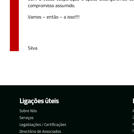
compromisso assumido.
Vamos – então – a isso!!!!
Dr. Rui
Silva
Ligações úteis
Sobre Nós
Serviços
Legalizações / Certificações
Directório de Associados