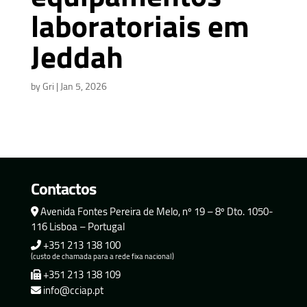
laboratoriais em
Jeddah
by
Gri
|
Jan 5, 2026
Contactos
Avenida Fontes Pereira de Melo, nº 19 – 8º Dto. 1050-
116 Lisboa – Portugal
+351 213 138 100
(custo de chamada para a rede fixa nacional)
+351 213 138 109
info@cciap.pt