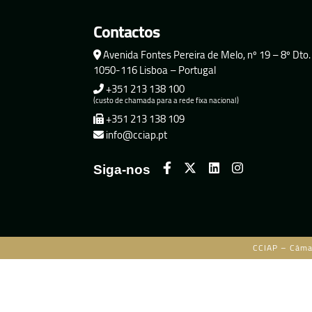
Contactos
Avenida Fontes Pereira de Melo, nº 19 – 8º Dto.
1050-116 Lisboa – Portugal
+351 213 138 100
(custo de chamada para a rede fixa nacional)
+351 213 138 109
info@cciap.pt
Siga-nos
CCIAP – Câma