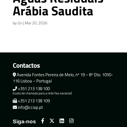
Arábia Saudita
by
Gri
|
Mai 20, 2026
Contactos
Avenida Fontes Pereira de Melo, nº 19 – 8º Dto. 1050-
116 Lisboa – Portugal
+351 213 138 100
(custo de chamada para a rede fixa nacional)
+351 213 138 109
info@cciap.pt
Siga-nos