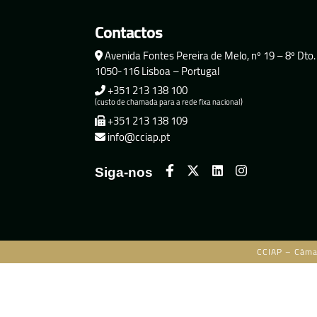
Contactos
Avenida Fontes Pereira de Melo, nº 19 – 8º Dto.
1050-116 Lisboa – Portugal
+351 213 138 100
(custo de chamada para a rede fixa nacional)
+351 213 138 109
info@cciap.pt
Siga-nos
CCIAP – Câma