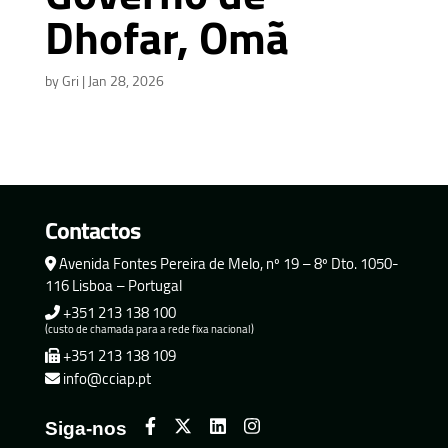
Dhofar, Omã
by
Gri
|
Jan 28, 2026
Contactos
Avenida Fontes Pereira de Melo, nº 19 – 8º Dto. 1050-
116 Lisboa – Portugal
+351 213 138 100
(custo de chamada para a rede fixa nacional)
+351 213 138 109
info@cciap.pt
Siga-nos