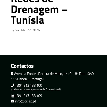
Drenagem –
Tunísia
by
Gri
|
Mai 22, 2026
Contactos
Avenida Fontes Pereira de Melo, nº 19 – 8º Dto. 1050-
116 Lisboa – Portugal
+351 213 138 100
(custo de chamada para a rede fixa nacional)
+351 213 138 109
info@cciap.pt