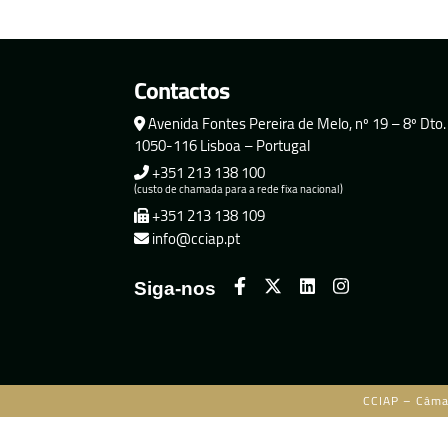
Contactos
Avenida Fontes Pereira de Melo, nº 19 – 8º Dto.
1050-116 Lisboa – Portugal
+351 213 138 100
(custo de chamada para a rede fixa nacional)
+351 213 138 109
info@cciap.pt
Siga-nos
CCIAP – Câma