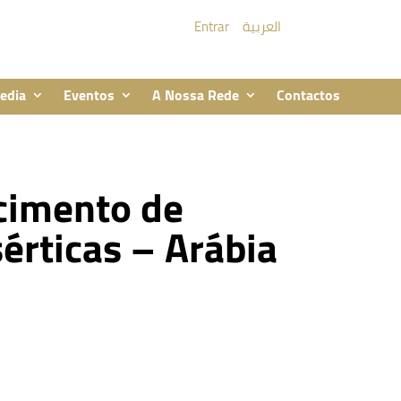
Entrar
العربية
edia
Eventos
A Nossa Rede
Contactos
cimento de
érticas – Arábia