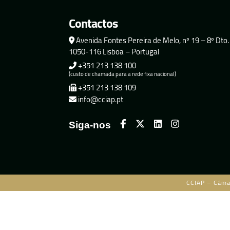
Contactos
Avenida Fontes Pereira de Melo, nº 19 – 8º Dto.
1050-116 Lisboa – Portugal
+351 213 138 100
(custo de chamada para a rede fixa nacional)
+351 213 138 109
info@cciap.pt
Siga-nos
CCIAP – Câma