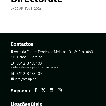
by
CCIAP
|
Fev 6, 2025
Contactos
Avenida Fontes Pereira de Melo, nº 19 – 8º Dto. 1050-
116 Lisboa – Portugal
+351 213 138 100
(custo de chamada para a rede fixa nacional)
+351 213 138 109
info@cciap.pt
Siga-nos
Ligações úteis