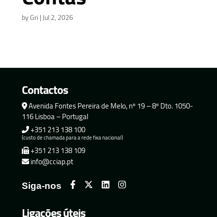
by
Gri
|
Jul 2, 2026
Contactos
Avenida Fontes Pereira de Melo, nº 19 – 8º Dto. 1050-
116 Lisboa – Portugal
+351 213 138 100
(custo de chamada para a rede fixa nacional)
+351 213 138 109
info@cciap.pt
Siga-nos
Ligações úteis