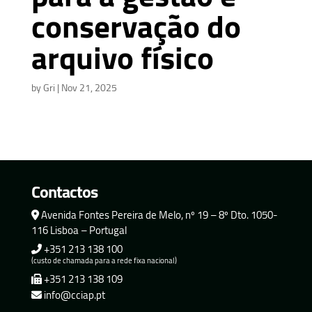
conservação do
arquivo físico
by
Gri
|
Nov 21, 2025
Contactos
Avenida Fontes Pereira de Melo, nº 19 – 8º Dto. 1050-
116 Lisboa – Portugal
+351 213 138 100
(custo de chamada para a rede fixa nacional)
+351 213 138 109
info@cciap.pt