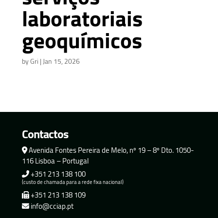
laboratoriais
geoquímicos
by
Gri
|
Jan 15, 2026
Contactos
Avenida Fontes Pereira de Melo, nº 19 – 8º Dto. 1050-
116 Lisboa – Portugal
+351 213 138 100
(custo de chamada para a rede fixa nacional)
+351 213 138 109
info@cciap.pt