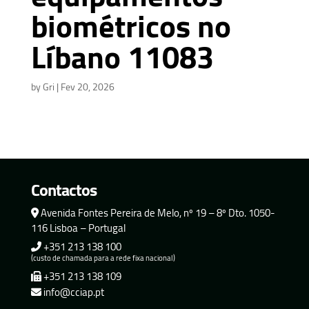
biométricos no
Líbano 11083
by
Gri
|
Fev 20, 2026
Contactos
Avenida Fontes Pereira de Melo, nº 19 – 8º Dto. 1050-
116 Lisboa – Portugal
+351 213 138 100
(custo de chamada para a rede fixa nacional)
+351 213 138 109
info@cciap.pt