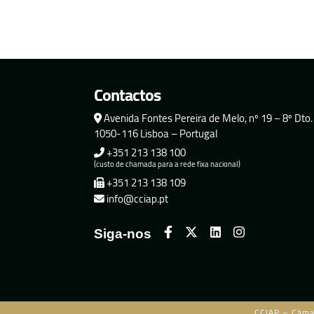
Contactos
Avenida Fontes Pereira de Melo, nº 19 – 8º Dto.
1050-116 Lisboa – Portugal
+351 213 138 100
(custo de chamada para a rede fixa nacional)
+351 213 138 109
info@cciap.pt
Siga-nos
CCIAP – Câma